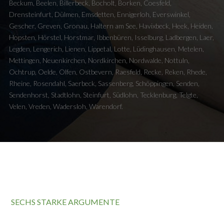
Beckum, Beelen, Billerbeck, Bocholt, Borken, Coesfeld,
Drensteinfurt, Dülmen, Emsdetten, Ennigerloh, Everswinkel,
Gescher, Greven, Gronau, Haltern am See, Havixbeck, Heek, Heiden,
Hopsten, Hörstel, Horstmar, Ibbenbüren, Isselburg, Ladbergen, Laer,
Legden, Lengerich, Lienen, Lippetal, Lotte, Lüdinghausen, Metelen,
Mettingen, Neuenkirchen, Nordkirchen, Nordwalde, Nottuln,
Ochtrup, Oelde, Olfen, Ostbevern, Raesfeld, Recke, Reken, Rhede,
Rheine, Rosendahl, Saerbeck, Sassenberg, Schöppingen, Senden,
Sendenhorst, Stadtlohn, Steinfurt, Südlohn, Tecklenburg, Telgte,
Velen, Vreden, Wadersloh, Warendorf.
SECHS STARKE ARGUMENTE