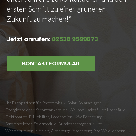
ersten Schritt zu einer grüneren
Zukunft zu machen!“
Jetzt anrufen:
02538 9599673
KONTAKTFORMULAR
Ihr Fachpartner für Photovoltaik, Solar, Solaranlagen,
Energiespeicher, Stromtankstellen, Wallbox, Ladesäulen Ladesäule,
Elektroauto, E-Mobilität, Ladestation, Kfw-Förderung,
Stromspeicher, Solarmodule, Bundesnetzagentur und
Wärmepumpen in Ahlen, Altenberge, Ascheberg, Bad Waldliesborn,