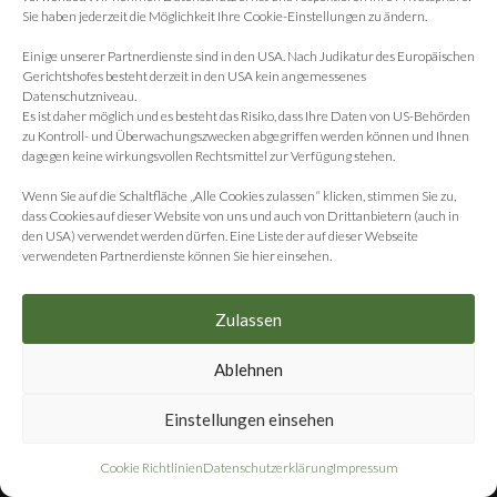
Sie haben jederzeit die Möglichkeit Ihre Cookie-Einstellungen zu ändern.
Einige unserer Partnerdienste sind in den USA. Nach Judikatur des Europäischen
Gerichtshofes besteht derzeit in den USA kein angemessenes
Datenschutzniveau.
Es ist daher möglich und es besteht das Risiko, dass Ihre Daten von US-Behörden
zu Kontroll- und Überwachungszwecken abgegriffen werden können und Ihnen
dagegen keine wirkungsvollen Rechtsmittel zur Verfügung stehen.
Wenn Sie auf die Schaltfläche „Alle Cookies zulassen“ klicken, stimmen Sie zu,
dass Cookies auf dieser Website von uns und auch von Drittanbietern (auch in
den USA) verwendet werden dürfen. Eine Liste der auf dieser Webseite
verwendeten Partnerdienste können Sie hier einsehen.
Telefon
+49 (0) 2538 9599673
Zulassen
Ablehnen
Email
info@pv-solutions.eu
Einstellungen einsehen
Cookie Richtlinien
Datenschutzerklärung
Impressum