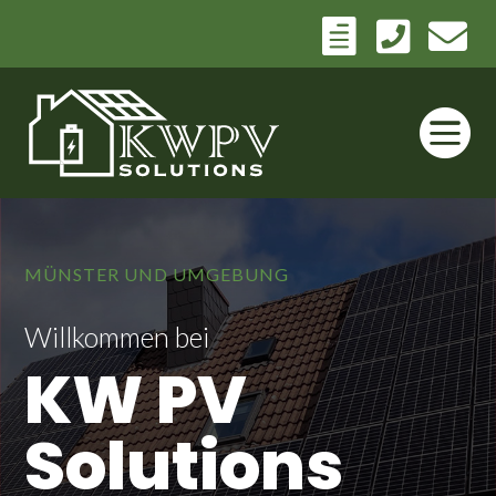




MÜNSTER UND UMGEBUNG
Willkommen bei
KW PV
Solutions