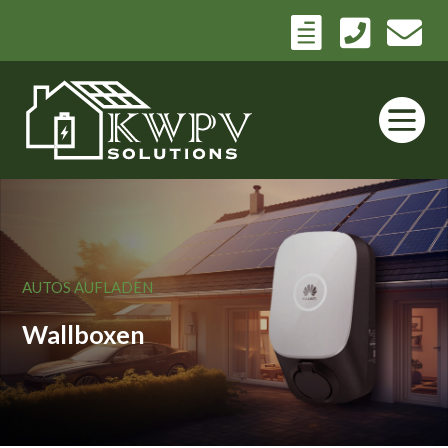




AUTOS AUFLADEN
Wallboxen